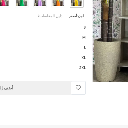
لون:
أصفر
دليل المقاسات
S
M
L
XL
2XL
أضف إلى