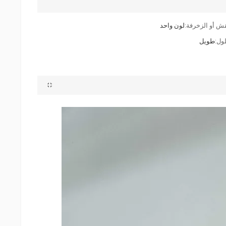
قش أو الزخرفة:
لون واحد
ول:
طويل