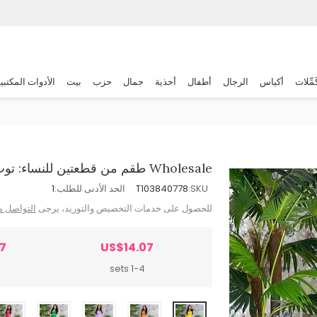
َمِّلات
أكياس
الرجال
أطفال
أحذية
جمال
حزب
بيت
الأدوات المكتبي
Wholesale طقم من قطعتين للنساء: توب قصير وبنطلون واسع الساق بلون واحد
SKU:
T103840778
الحد الأدنى للطلب:
1
للحصول على خدمات التخصيص والتوريد، يرجى
التواصل م
7
US$14.07
s
1-4 sets