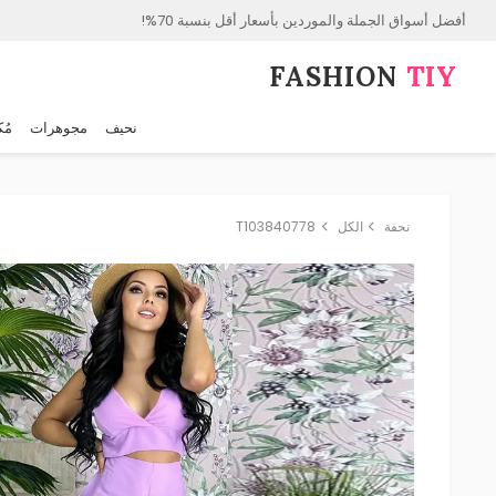
أفضل أسواق الجملة والموردين بأسعار أقل بنسبة 70%!
FASHION⁠
TIY
نحيف
مجوهرات
مُك
نحفة
الكل
T103840778