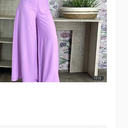
1
/
12