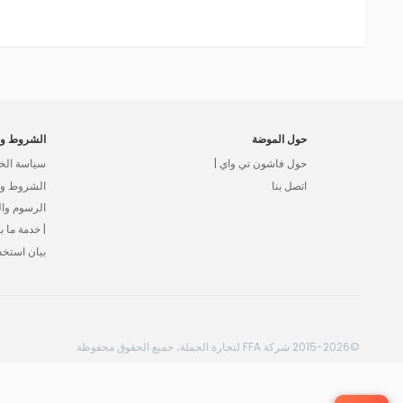
حول الموضة
الشروط وا
حول فاشون تي واي |
سياسة الخ
اتصل بنا
الشروط وال
الرسوم وا
| خدمة ما بع
بيان استخد
©2015-2026 شركة FFA لتجارة الجملة، جميع الحقوق محفوظة