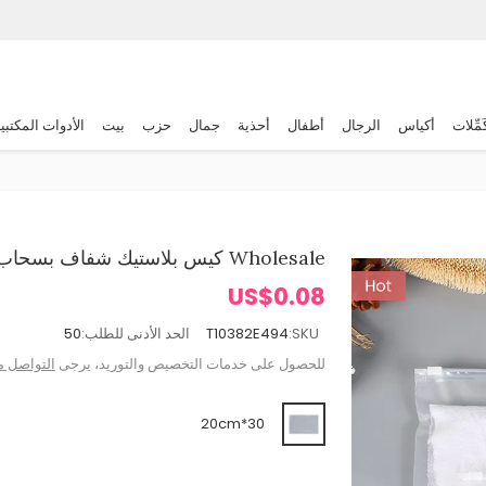
َمِّلات
أكياس
الرجال
أطفال
أحذية
جمال
حزب
بيت
الأدوات المكتبي
Wholesale كيس بلاستيك شفاف بسحاب لتخزين الملابس المنزلية
US$0.08
SKU:
T10382E494
الحد الأدنى للطلب:
50
للحصول على خدمات التخصيص والتوريد، يرجى
التواصل م
30*20cm