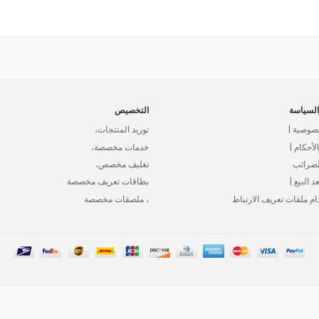
لسياسة
التخصيص
صوصية |
توريد المنتجات،
أحكام |
خدمات مخصصة،
لضرائب
تغليف مخصص،
د البيع |
بطاقات تعريف مخصصة
ام ملفات تعريف الارتباط
، ملصقات مخصصة