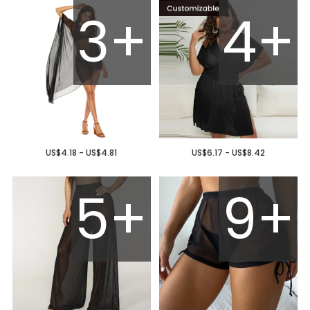
3+
4+
US$4.18 - US$4.81
US$6.17 - US$8.42
5+
9+