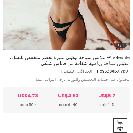
1
/
7
Wholesale ملابس سباحة بيكيني مثيرة بخصر منخفض للنساء،
ملابس سباحة رياضية شفافة من قماش شبكي
SKU:
T1035D66DA
الحد الأدنى للطلب:
1
للحصول على خدمات التخصيص والتوريد، يرجى
التواصل معنا
US$4.78
US$4.83
US$5.7
≥ 50 sets
6-49 sets
1-5 sets