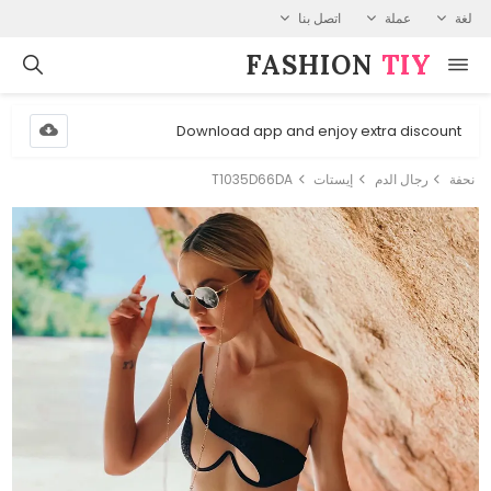
لغة
عملة
اتصل بنا
FASHION⁠
TIY
Download app and enjoy extra discount
نحفة
رجال الدم
إيستات
T1035D66DA