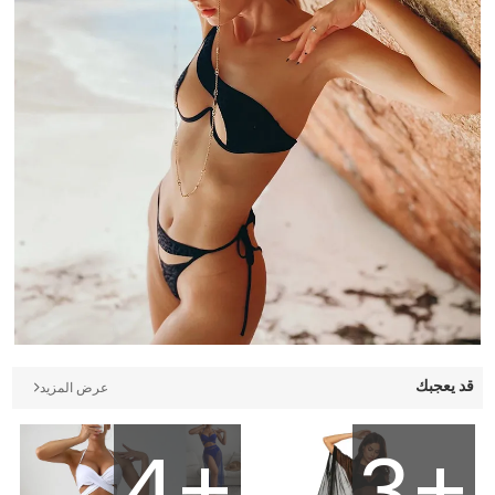
قد يعجبك
عرض المزيد
4+
3+