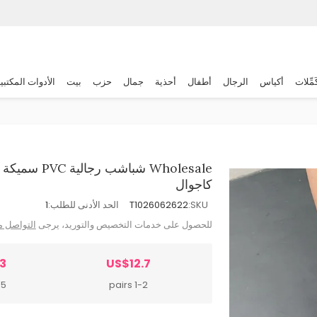
َمِّلات
أكياس
الرجال
أطفال
أحذية
جمال
حزب
بيت
الأدوات المكتبي
Wholesale شب
كاجوال
SKU:
T1026062622
الحد الأدنى للطلب:
1
للحصول على خدمات التخصيص والتوريد، يرجى
التواصل م
3
US$12.7
irs
1-2 pairs