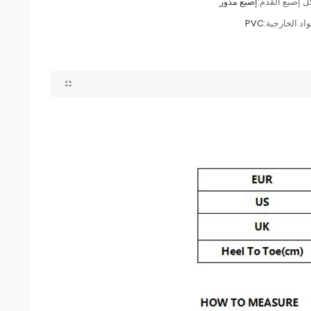
 إصبع القدم:
إصبع مدور
اد الخارجية:
PVC