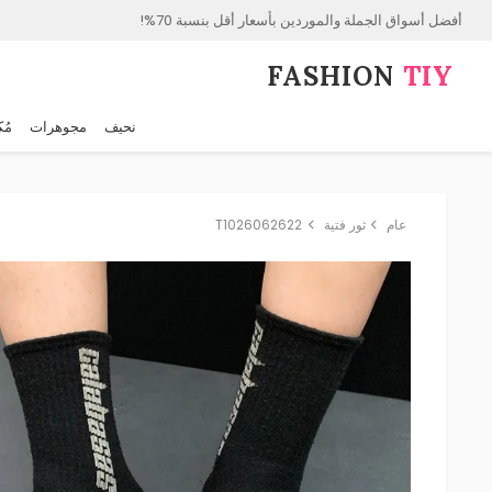
أفضل أسواق الجملة والموردين بأسعار أقل بنسبة 70%!
FASHION⁠
TIY
نحيف
مجوهرات
مُك
عام
ثور فتية
T1026062622