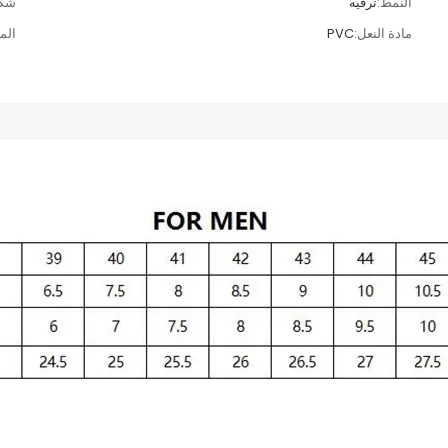
النمط:
ترفيه
شكل
مادة النعل:
PVC
المو