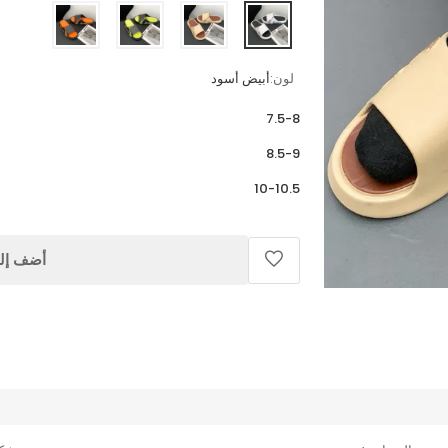
لون:
أبيض أسود
7.5-8
8.5-9
10-10.5
أضف إلى