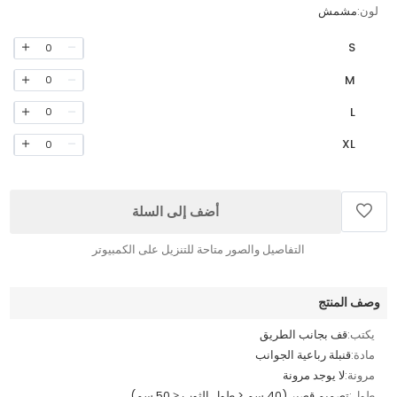
لون:
مشمش
S
0
M
0
L
0
XL
0
أضف إلى السلة
التفاصيل والصور متاحة للتنزيل على الكمبيوتر
وصف المنتج
يكتب:
قف بجانب الطريق
مادة:
قنبلة رباعية الجوانب
مرونة:
لا يوجد مرونة
طول:
تصميم قصير (40 سم < طول الثوب ≤ 50 سم)