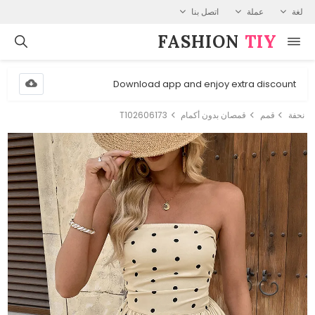
لغة
عملة
اتصل بنا
FASHION⁠
TIY
Download app and enjoy extra discount
نحفة
قمم
قمصان بدون أكمام
T102606173