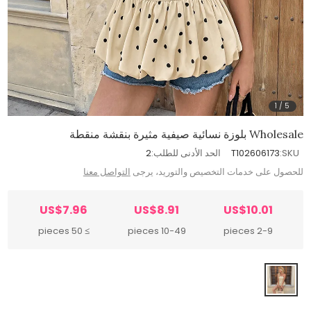
1
/
5
Wholesale بلوزة نسائية صيفية مثيرة بنقشة منقطة
SKU:
T102606173
الحد الأدنى للطلب:
2
للحصول على خدمات التخصيص والتوريد، يرجى
التواصل معنا
US$7.96
US$8.91
US$10.01
≥ 50 pieces
10-49 pieces
2-9 pieces