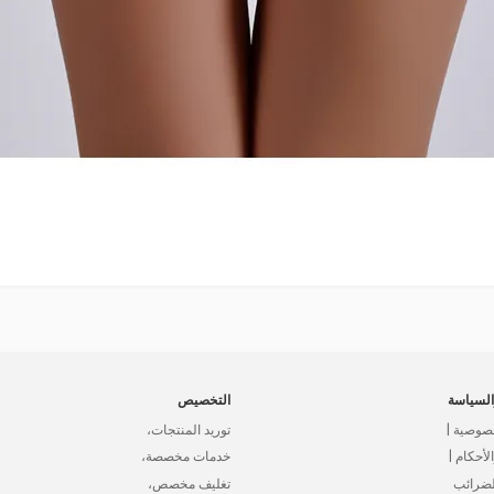
لسياسة
التخصيص
صوصية |
توريد المنتجات،
أحكام |
خدمات مخصصة،
لضرائب
تغليف مخصص،