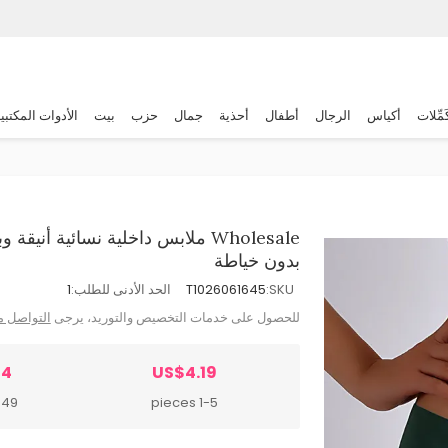
َمِّلات
أكياس
الرجال
أطفال
أحذية
جمال
حزب
بيت
الأدوات المكتبي
Wholesale ملابس داخلية نسائية أ
بدون خياطة
SKU:
T1026061645
الحد الأدنى للطلب:
1
للحصول على خدمات التخصيص والتوريد، يرجى
التواصل م
24
US$4.19
 pieces
1-5 pieces