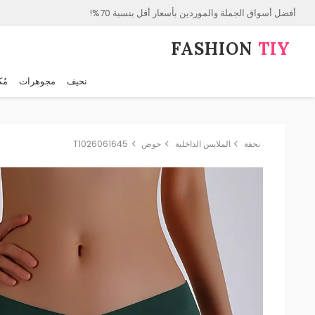
أفضل أسواق الجملة والموردين بأسعار أقل بنسبة 70%!
FASHION⁠
TIY
نحيف
مجوهرات
مُك
نحفة
الملابس الداخلية
حوض
T1026061645