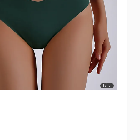
1
/
16