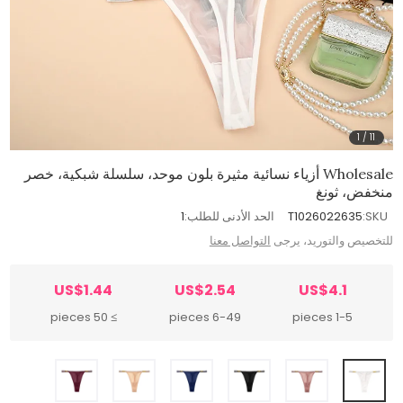
1
/
11
Wholesale أزياء نسائية مثيرة بلون موحد، سلسلة شبكية، خصر
منخفض، ثونغ
SKU:
T1026022635
الحد الأدنى للطلب:
1
للتخصيص والتوريد، يرجى
التواصل معنا
US$1.44
US$2.54
US$4.1
≥ 50 pieces
6-49 pieces
1-5 pieces