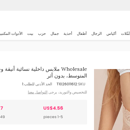
َمِّلات
أكياس
الرجال
أطفال
أحذية
جمال
حزب
بيت
الأدوات المكتبي
Wholesale ملابس داخلية نسائية أن
المتوسط، بدون أثر
SKU:
T1026011612
الحد الأدنى للطلب:
1
للتخصيص والتوريد، يرجى
التواصل معنا
87
US$4.56
pieces
1-5 pieces