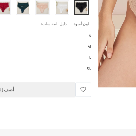
لون:
أسود
دليل المقاسات
S
M
L
XL
أضف إلى