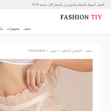
أفضل أسواق الجملة والموردين بأسعار أقل بنسبة 70%!
FASHION⁠
TIY
نحيف
مجوهرات
مُك
نحفة
الملابس الداخلية
حوض
T1026011612