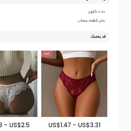
مادة:
نايلون
يعلو:
ناطحة سحاب
قد يعجبك
3 - US$2.5
US$1.47 - US$3.31