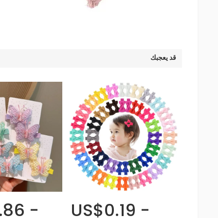
قد يعجبك
.86 -
US$0.19 -