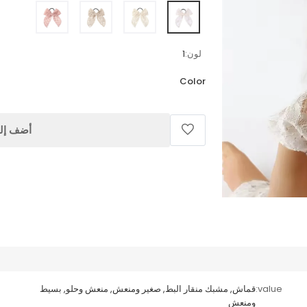
لون:
1
Color
أضف إلى
value:
قماش, مشبك منقار البط, صغير ومنعش, منعش وحلو, بسيط
ومنعش