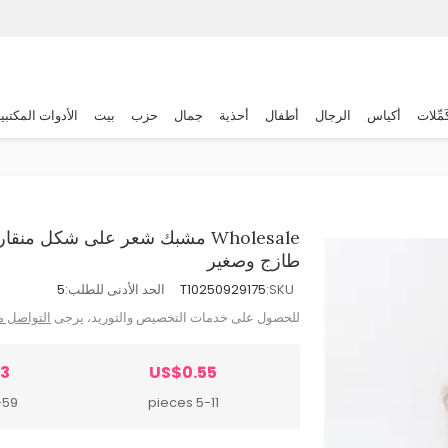
َمِّلات
أكياس
الرجال
أطفال
أحذية
جمال
حزب
بيت
الأدوات المكتبي
Wholesale مشبك شعر على شكل منق
طازج وصغير
SKU:
T10250929175
الحد الأدنى للطلب:
5
للحصول على خدمات التخصيص والتوريد، يرجى
التواصل م
53
US$0.55
 pieces
5-11 pieces