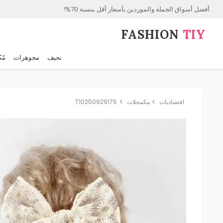
أفضل أسواق الجملة والموردين بأسعار أقل بنسبة 70%!
FASHION⁠
TIY
نحيف
مجوهرات
مُك
اقتصاديات
مكمحلات
T10250929175