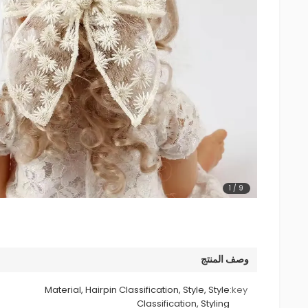
1
/
9
وصف المنتج
Material, Hairpin Classification, Style, Style
key:
Classification, Styling