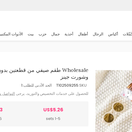
َمِّلات
أكياس
الرجال
أطفال
أحذية
جمال
حزب
بيت
الأدوات المكتبي
Wholesale طقم صيفي من قطعتين
وشورت جينز
SKU:
T102509255
الحد الأدنى للطلب:
1
للحصول على خدمات التخصيص والتوريد، يرجى
التواصل م
3
US$5.26
ts
1-5 sets