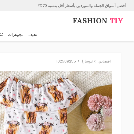
أفضل أسواق الجملة والموردين بأسعار أقل بنسبة 70%!
FASHION⁠
TIY
نحيف
مجوهرات
مُك
اقتصادي
ثيوسارا
T102509255