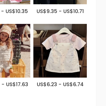
 - US$10.35
US$9.35 - US$10.71
 - US$17.63
US$6.23 - US$6.74