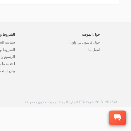
حول الموضة
الشروط وا
حول فاشون تي واي |
سياسة الخ
اتصل بنا
الشروط وال
الرسوم وا
| خدمة ما بع
بيان استخد
©2015-2026 شركة FFA لتجارة الجملة، جميع الحقوق محفوظة