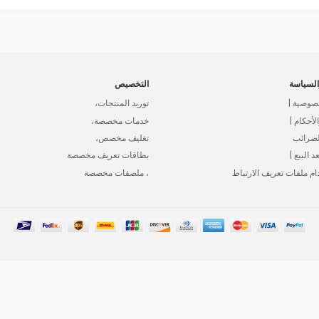
لسياسة
التخصيص
صوصية |
توريد المنتجات،
أحكام |
خدمات مخصصة،
لضرائب
تغليف مخصص،
د البيع |
بطاقات تعريف مخصصة
ام ملفات تعريف الارتباط
، ملصقات مخصصة