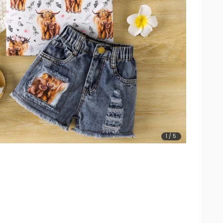
1
/
5