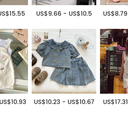
 US$15.55
US$9.66 - US$10.5
US$8.79
 US$10.93
US$10.23 - US$10.67
US$17.31