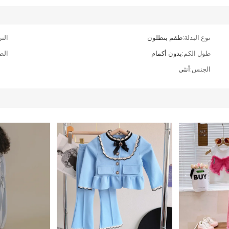
نوع البدلة:
طقم بنطلون
التر
طول الكم:
بدون أكمام
الط
الجنس:
أنثى