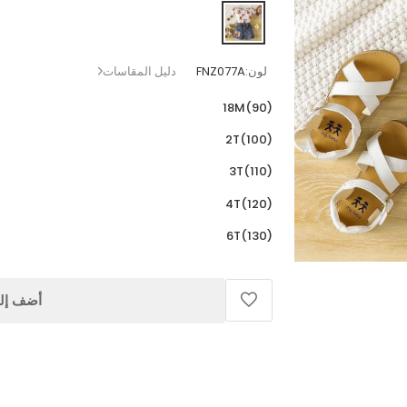
لون:
FNZ077A
دليل المقاسات
18M(90)
2T(100)
3T(110)
4T(120)
6T(130)
أضف إلى