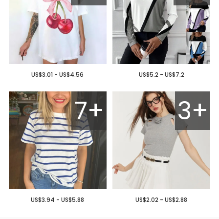
US$3.01 - US$4.56
US$5.2 - US$7.2
7+
3+
US$3.94 - US$5.88
US$2.02 - US$2.88