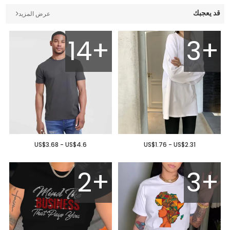
قد يعجبك
عرض المزيد
14+
3+
US$3.68 - US$4.6
US$1.76 - US$2.31
2+
3+