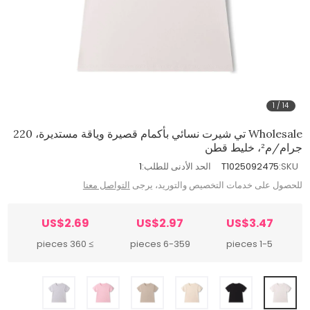
1
/
14
Wholesale تي شيرت نسائي بأكمام قصيرة وياقة مستديرة، 220
جرام/م²، خليط قطن
SKU:
T1025092475
الحد الأدنى للطلب:
1
للحصول على خدمات التخصيص والتوريد، يرجى
التواصل معنا
US$2.69
US$2.97
US$3.47
≥ 360 pieces
6-359 pieces
1-5 pieces