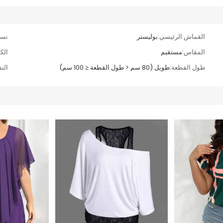
القماش الرئيسي:
بوليستر
نسي
المقاس:
مستقيم
الك
طول القطعة:
طويل (80 سم < طول القطعة ≤ 100 سم)
الن