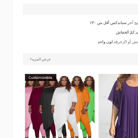
ج آخر:
سباندكس أقل من ٣٠٪
م:
كمّ الخفاش
قش أو الزخرفة:
لون واحد
عرض المزيد