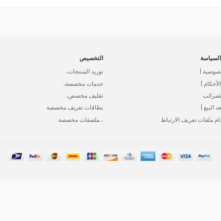
لسياسة
التخصيص
صوصية |
توريد المنتجات،
أحكام |
خدمات مخصصة،
لضرائب
تغليف مخصص،
د البيع |
بطاقات تعريف مخصصة
ام ملفات تعريف الارتباط
، ملصقات مخصصة