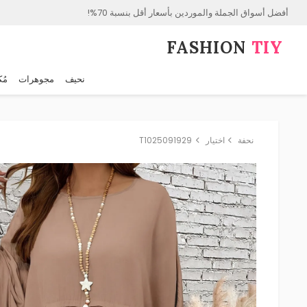
أفضل أسواق الجملة والموردين بأسعار أقل بنسبة 70%!
FASHION⁠
TIY
نحيف
مجوهرات
مُك
نحفة
اختيار
T1025091929