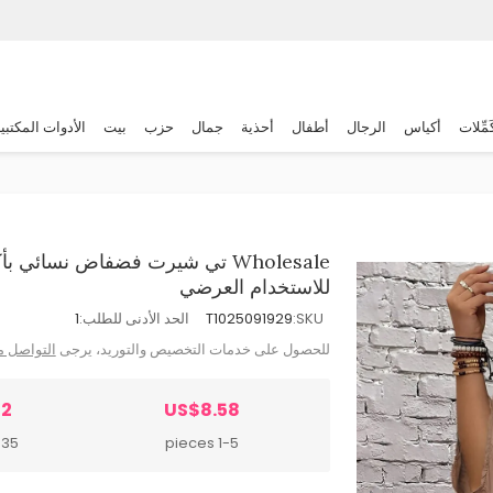
َمِّلات
أكياس
الرجال
أطفال
أحذية
جمال
حزب
بيت
الأدوات المكتبي
Wholesale تي شيرت فضفاض نسائ
للاستخدام العرضي
SKU:
T1025091929
الحد الأدنى للطلب:
1
للحصول على خدمات التخصيص والتوريد، يرجى
التواصل م
52
US$8.58
 pieces
1-5 pieces