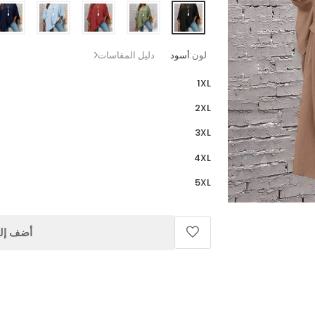
لون:
أسود
دليل المقاسات
1XL
2XL
3XL
4XL
5XL
أضف إلى