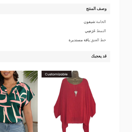
وصف المنتج
الخامة:
شيفون
النمط:
عَرَضِي
خط العنق:
ياقة مستديرة
قد يعجبك