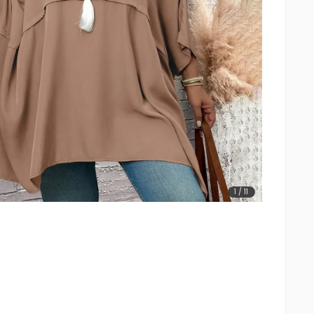
1
/
11