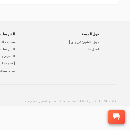
حول الموضة
الشروط وا
حول فاشون تي واي |
سياسة الخ
اتصل بنا
الشروط وال
الرسوم وا
| خدمة ما بع
بيان استخد
©2015-2026 شركة FFA لتجارة الجملة، جميع الحقوق محفوظة