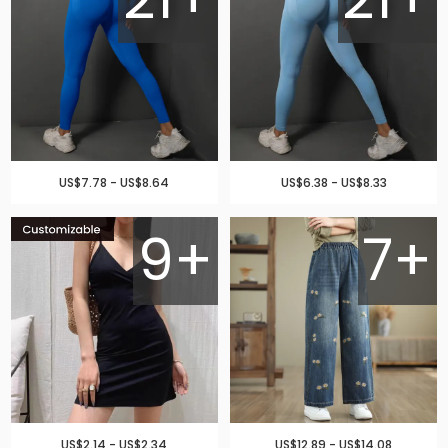
US$7.78 - US$8.64
US$6.38 - US$8.33
9+
7+
US$2.14 - US$2.34
US$12.89 - US$14.08