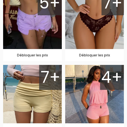
5+
7+
Débloquer les prix
Débloquer les prix
7+
4+