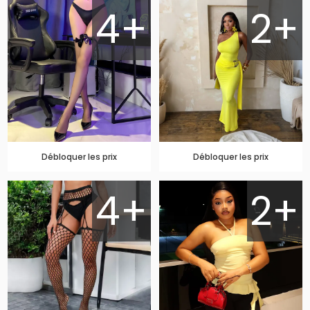
4+
2+
Débloquer les prix
Débloquer les prix
4+
2+