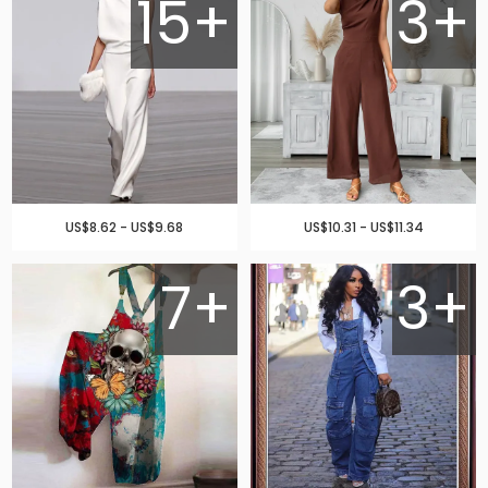
15+
3+
US$8.62 - US$9.68
US$10.31 - US$11.34
7+
3+