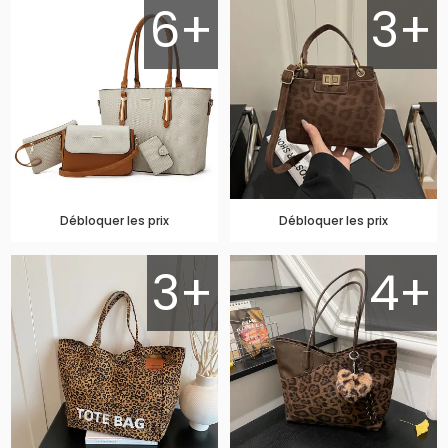
6+
3+
Débloquer les prix
Débloquer les prix
3+
4+