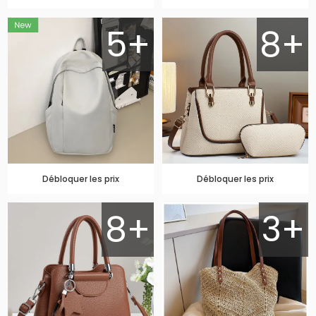
5+
8+
Débloquer les prix
Débloquer les prix
8+
3+