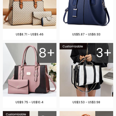
US$8.71 - US$9.46
US$5.87 - US$6.93
8+
3+
US$9.75 - US$10.4
US$3.53 - US$3.98