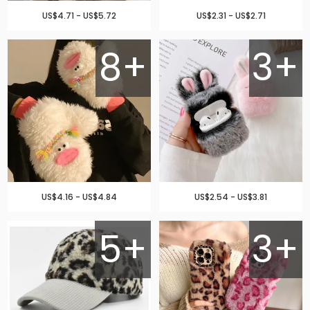
US$4.71 - US$5.72
US$2.31 - US$2.71
8+
3+
US$4.16 - US$4.84
US$2.54 - US$3.81
5+
3+