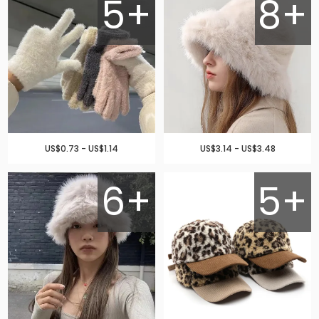
5+
8+
US$0.73 - US$1.14
US$3.14 - US$3.48
6+
5+