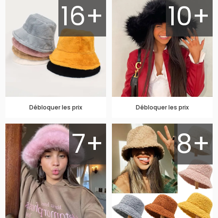
16+
10+
Débloquer les prix
Débloquer les prix
7+
8+