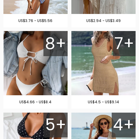
US$3.76 - US$5.56
US$2.94 - US$3.49
8+
7+
US$4.66 - US$8.4
US$4.5 - US$9.14
5+
4+