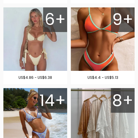
6+
9+
US$4.86 - US$6.38
US$4.4 - US$5.13
14+
8+