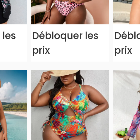
 les
Débloquer les
Déblo
prix
prix