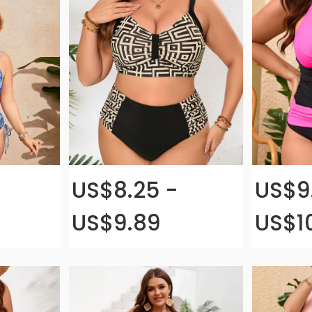
US$8.25 -
US$9.
US$9.89
US$10