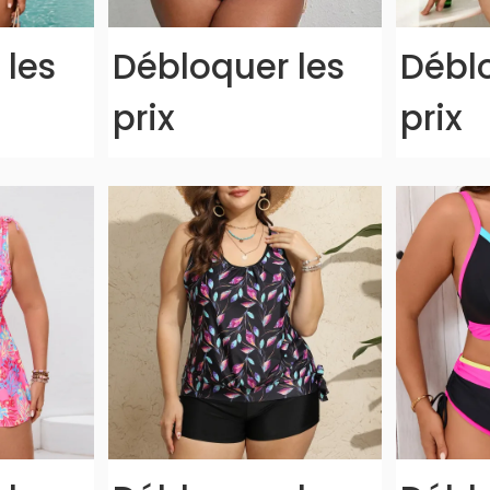
 les
Débloquer les
Déblo
prix
prix