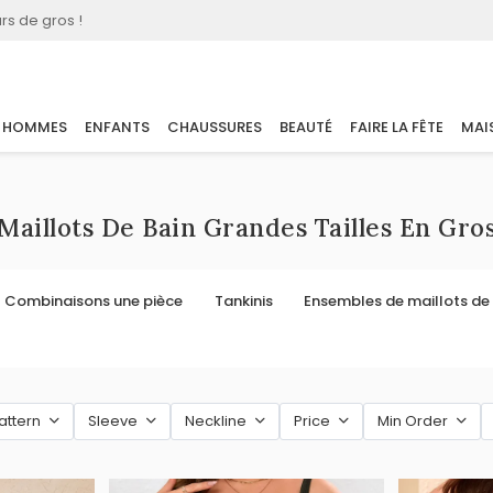
rs de gros !
HOMMES
ENFANTS
CHAUSSURES
BEAUTÉ
FAIRE LA FÊTE
MAI
Maillots De Bain Grandes Tailles En Gro
Combinaisons une pièce
Tankinis
Ensembles de maillots de
attern
Sleeve
Neckline
Price
Min Order