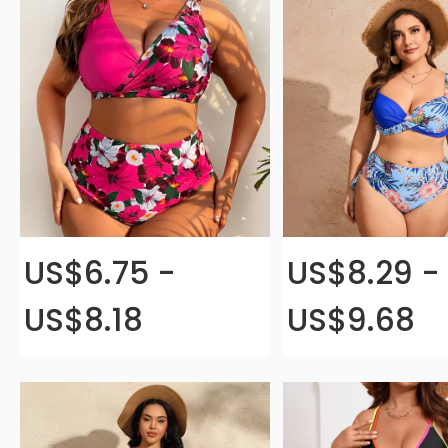
US$6.75 -
US$8.29 -
US$8.18
US$9.68