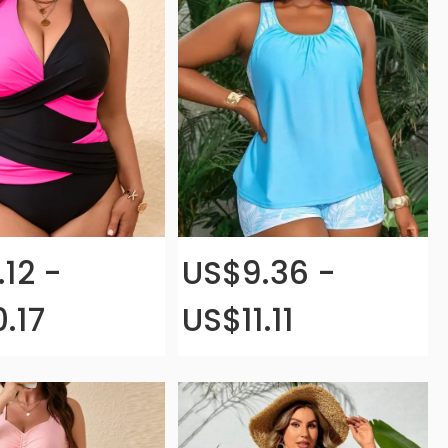
12 -
US$9.36 -
.17
US$11.11