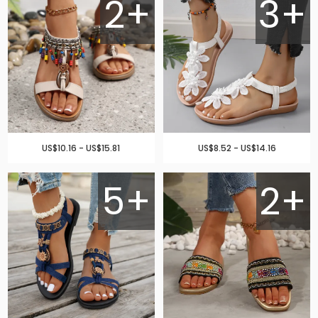
2+
3+
US$10.16 - US$15.81
US$8.52 - US$14.16
5+
2+