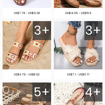
US$7.78 - US$12.38
US$14.05 - US$19.5
3+
3+
US$4.79 - US$8.92
US$7.1 - US$11.71
5+
4+