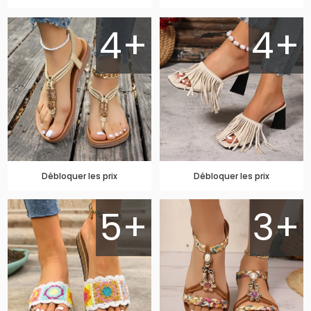
4+
4+
Débloquer les prix
Débloquer les prix
5+
3+