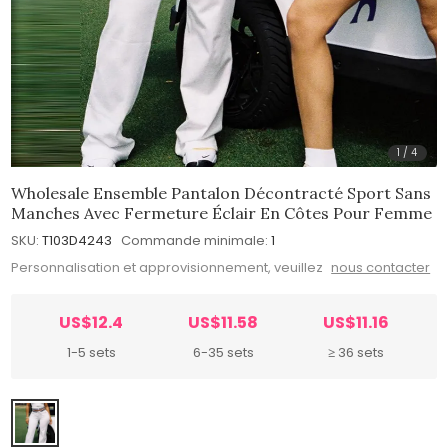
1
/
4
Wholesale Ensemble Pantalon Décontracté Sport Sans
Manches Avec Fermeture Éclair En Côtes Pour Femme
SKU:
T103D4243
Commande minimale:
1
Personnalisation et approvisionnement, veuillez
nous contacter
US$12.4
US$11.58
US$11.16
1-5 sets
6-35 sets
≥ 36 sets