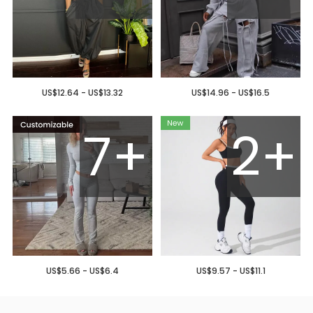
US$12.64 - US$13.32
US$14.96 - US$16.5
7+
2+
US$5.66 - US$6.4
US$9.57 - US$11.1