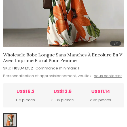
1
/
3
Wholesale Robe Longue Sans Manches À Encolure En V
Avec Imprimé Floral Pour Femme
SKU:
T103D41D52
Commande minimale:
1
Personnalisation et approvisionnement, veuillez
nous contacter
US$16.2
US$13.6
US$11.14
1-2 pieces
3-35 pieces
≥ 36 pieces