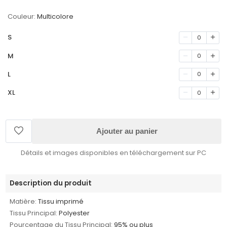
Couleur:
Multicolore
S
0
M
0
L
0
XL
0
Ajouter au panier
Détails et images disponibles en téléchargement sur PC
Description du produit
Matière:
Tissu imprimé
Tissu Principal:
Polyester
Pourcentage du Tissu Principal:
95% ou plus