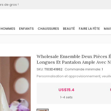
rs de gros !
HOMMES
ENFANTS
CHAUSSURES
BEAUTÉ
FAIRE LA FÊTE
MAI
Wholesale Ensemble Deux Pièces Él
Longues Et Pantalon Ample Avec N
SKU:
T103D41862
Commande minimale:
1
Personnalisation et approvisionnement, veuil
US$15.4
1-4 sets