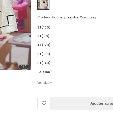
Couleur:
Haut et pantalon Xiaoxiang
2T(100)
3T(110)
4T(120)
6T(130)
8T(140)
1
/
3
10T(150)
Voir plus
Ajouter au p