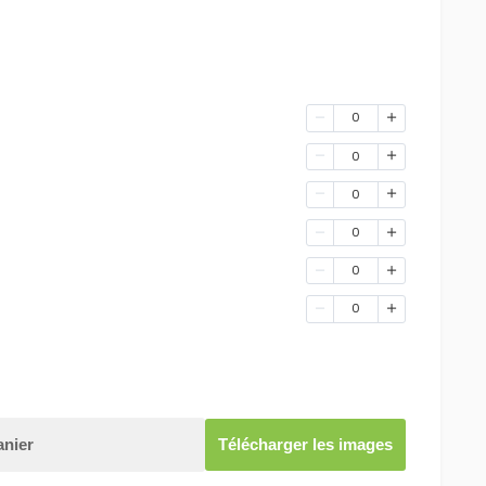
0
0
0
0
0
0
anier
Télécharger les images