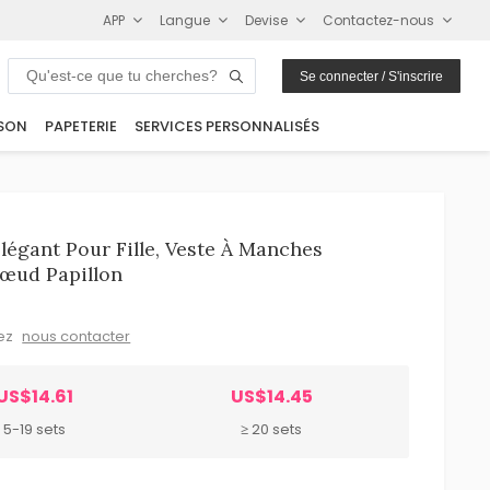
APP
Langue
Devise
Contactez-nous
Se connecter / S'inscrire
SON
PAPETERIE
SERVICES PERSONNALISÉS
égant Pour Fille, Veste À Manches
œud Papillon
lez
nous contacter
US$14.61
US$14.45
5-19 sets
≥ 20 sets