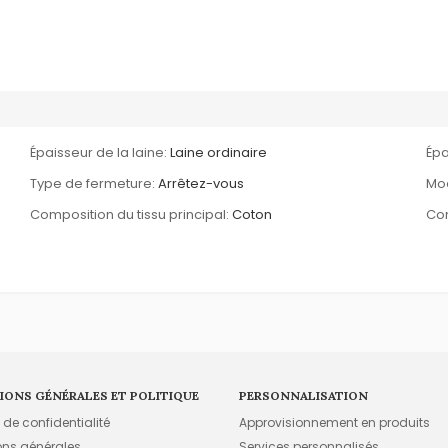
Épaisseur de la laine:
Laine ordinaire
Épa
Type de fermeture:
Arrêtez-vous
Mo
Composition du tissu principal:
Coton
Com
IONS GÉNÉRALES ET POLITIQUE
PERSONNALISATION
e de confidentialité
Approvisionnement en produits
ons générales
Services personnalisés