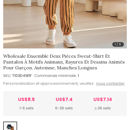
1
/
6
Wholesale Ensemble Deux Pièces Sweat-Shirt Et
Pantalon À Motifs Animaux, Rayures Et Dessins Animés
Pour Garçon, Automne, Manches Longues
SKU:
T103D4181F
Commande minimale:
1
Personnalisation et approvisionnement, veuillez
nous contacter
US$8.5
US$7.4
US$7.14
1-5 sets
6-35 sets
≥ 36 sets