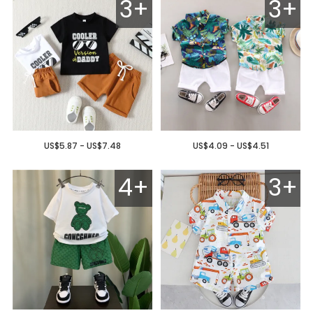
3+
3+
US$5.87 - US$7.48
US$4.09 - US$4.51
4+
3+