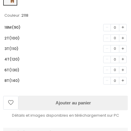
Couleur:
2118
18M(90)
0
2T(100)
0
3T(110)
0
4T(120)
0
6T(130)
0
8T(140)
0
Ajouter au panier
Détails et images disponibles en téléchargement sur PC