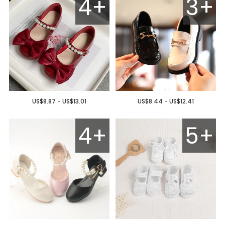
4+
3+
US$8.87 - US$13.01
US$8.44 - US$12.41
4+
5+