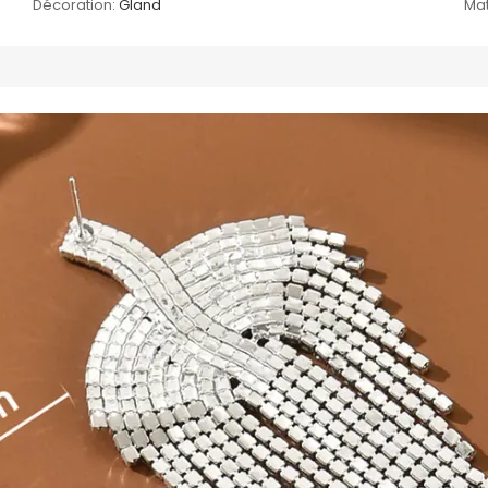
Décoration:
Gland
Mat