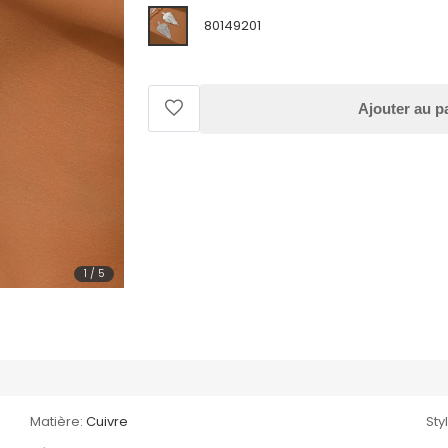
80149201
Ajouter au p
1
/
5
Matière:
Cuivre
Sty