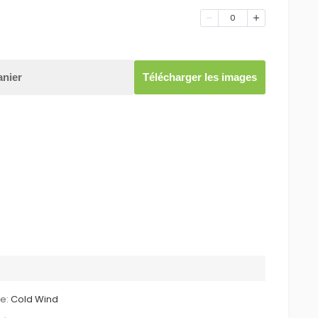
0
anier
Télécharger les images
le:
Cold Wind