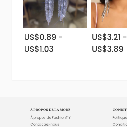
US$0.89 -
US$3.21 -
US$1.03
US$3.89
À PROPOS DE LA MODE
CONDIT
À propos de FashionTIY
Politiqu
Contactez-nous
Conditi