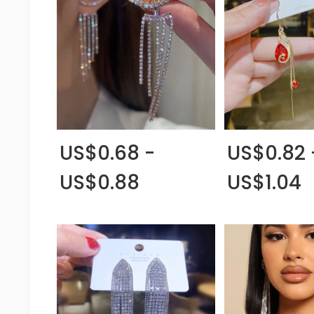
US$0.68 -
US$0.82 
US$0.88
US$1.04