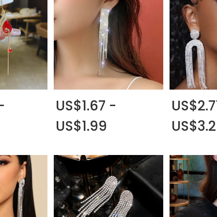
-
US$1.67 -
US$2.7
US$1.99
US$3.