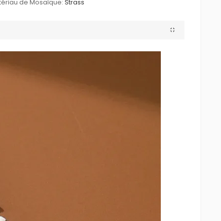
ériau de Mosaïque:
Strass