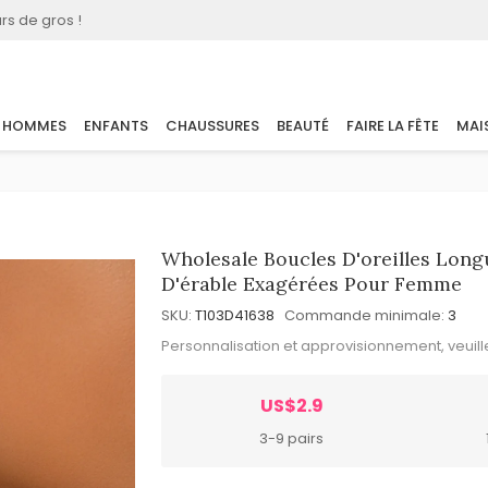
rs de gros !
HOMMES
ENFANTS
CHAUSSURES
BEAUTÉ
FAIRE LA FÊTE
MAI
Wholesale Boucles D'oreilles Long
D'érable Exagérées Pour Femme
SKU:
T103D41638
Commande minimale:
3
Personnalisation et approvisionnement, veuil
US$2.9
3-9 pairs