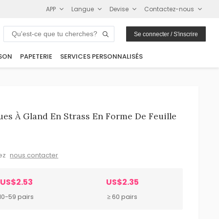
APP
Langue
Devise
Contactez-nous
Se connecter / S'inscrire
SON
PAPETERIE
SERVICES PERSONNALISÉS
ues À Gland En Strass En Forme De Feuille
lez
nous contacter
US$2.53
US$2.35
10-59 pairs
≥ 60 pairs