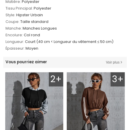
Matière:
Polyester
Tissu Principal:
Polyester
Style:
Hipster Urbain
Coupe:
Taille standard
Manche:
Manches Longues
Encolure:
Col rond
Longueur:
Court (40 cm < Longueur du vêtement ≤ 50 cm)
Épaisseur:
Moyen
Vous pourriez aimer
Voir plus
2+
3+