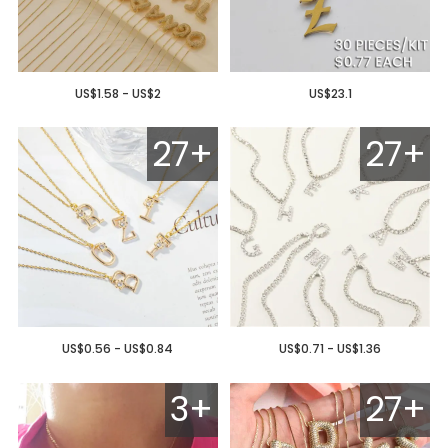
US$1.58 - US$2
US$23.1
27+
27+
US$0.56 - US$0.84
US$0.71 - US$1.36
3+
27+