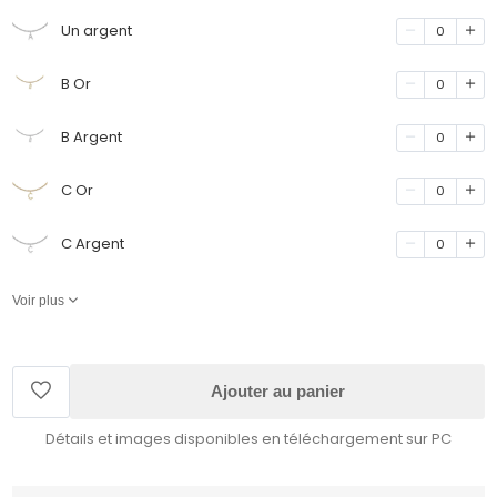
Un argent
0
B Or
0
B Argent
0
C Or
0
C Argent
0
Voir plus
Ajouter au panier
Détails et images disponibles en téléchargement sur PC