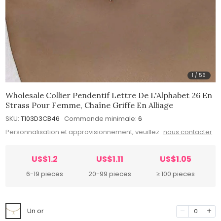
1
/
56
Wholesale Collier Pendentif Lettre De L'Alphabet 26 En
Strass Pour Femme, Chaîne Griffe En Alliage
SKU:
T103D3CB46
Commande minimale:
6
Personnalisation et approvisionnement, veuillez
nous contacter
US$1.2
US$1.11
US$1.05
6-19 pieces
20-99 pieces
≥ 100 pieces
Un or
0