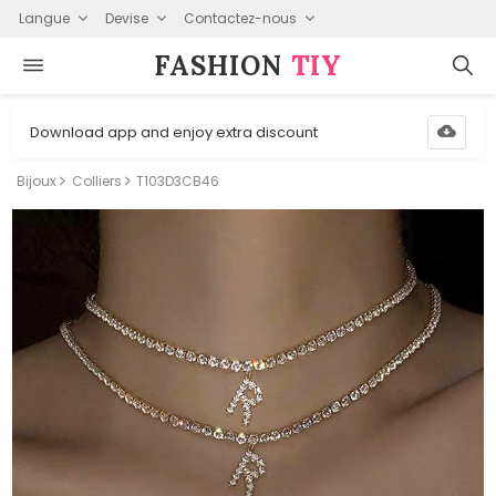
Langue
Devise
Contactez-nous
FASHION⁠
TIY
Download app and enjoy extra discount
Bijoux
Colliers
T103D3CB46