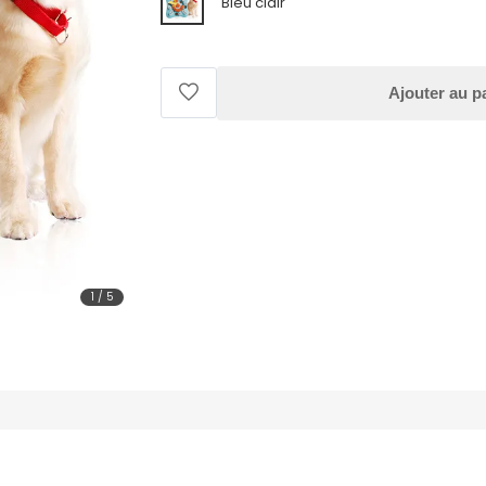
Bleu clair
Ajouter au p
1
/
5