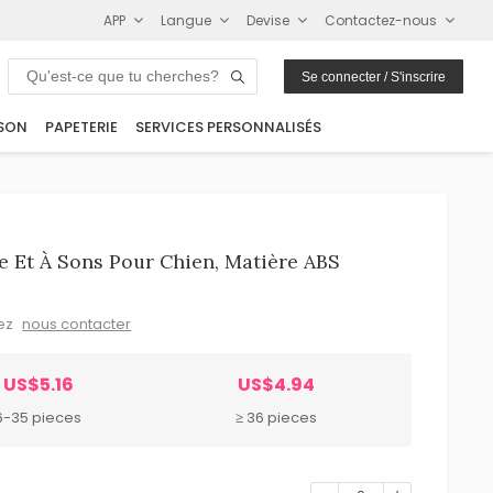
APP
Langue
Devise
Contactez-nous
Se connecter / S'inscrire
SON
PAPETERIE
SERVICES PERSONNALISÉS
e Et À Sons Pour Chien, Matière ABS
lez
nous contacter
US$5.16
US$4.94
6-35 pieces
≥ 36 pieces