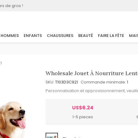
rs de gros !
HOMMES
ENFANTS
CHAUSSURES
BEAUTÉ
FAIRE LA FÊTE
MAI
1
Wholesale Jouet À Nourriture Lent
SKU:
T103D3C921
Commande minimale:
1
Personnalisation et approvisionnement, veuil
US$6.24
1-5 pieces