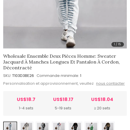
1
/
15
Wholesale Ensemble Deux Pièces Homme: Sweater
Jacquard À Manches Longues Et Pantalon À Cordon,
Décontracté
SKU:
T103D3BE26
Commande minimale:
1
Personnalisation et approvisionnement, veuillez
nous contacter
US$18.7
US$18.17
US$18.04
1-4 sets
5-19 sets
≥ 20 sets