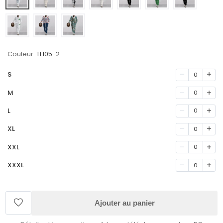
Couleur:
TH05-2
S
0
M
0
L
0
XL
0
XXL
0
XXXL
0
Ajouter au panier