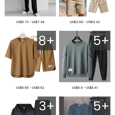
US$6.73 - US$7.48
US$12.56 - US$13.42
8+
5+
US$6.65 - US$8.52
US$6.9 - US$8.41
3+
5+