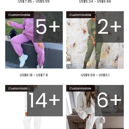
US$7.85 - US$9.55
US$5.24 - US$6.66
5+
2+
US$6.18 - US$7.8
US$9.59 - US$11.1
14+
6+