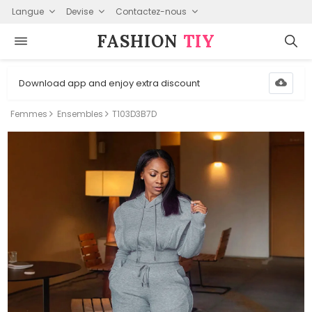
Langue
Devise
Contactez-nous
FASHION⁠
TIY
Download app and enjoy extra discount
Femmes
Ensembles
T103D3B7D