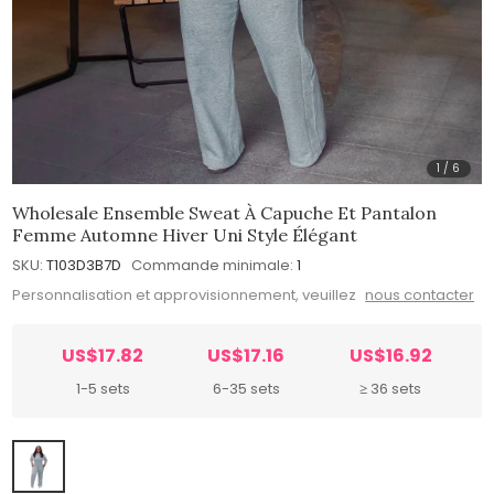
1
/
6
Wholesale Ensemble Sweat À Capuche Et Pantalon
Femme Automne Hiver Uni Style Élégant
SKU:
T103D3B7D
Commande minimale:
1
Personnalisation et approvisionnement, veuillez
nous contacter
US$17.82
US$17.16
US$16.92
1-5 sets
6-35 sets
≥ 36 sets