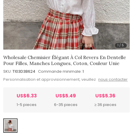
1
/
5
Wholesale Chemisier Élégant À Col Revers En Dentelle
Pour Filles, Manches Longues, Coton, Couleur Unie
SKU:
T103D3B624
Commande minimale:
1
Personnalisation et approvisionnement, veuillez
nous contacter
US$6.33
US$5.49
US$5.36
1-5 pieces
6-35 pieces
≥ 36 pieces