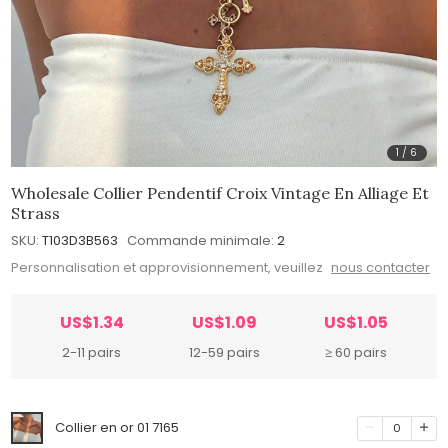
1
/
6
Wholesale Collier Pendentif Croix Vintage En Alliage Et
Strass
SKU:
T103D3B563
Commande minimale:
2
Personnalisation et approvisionnement, veuillez
nous contacter
US$1.34
US$1.09
US$1.05
2-11 pairs
12-59 pairs
≥ 60 pairs
Collier en or 01 7165
0