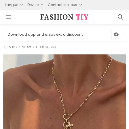
Langue
Devise
Contactez-nous
FASHION⁠
TIY
Download app and enjoy extra discount
Bijoux
Colliers
T103D3B563