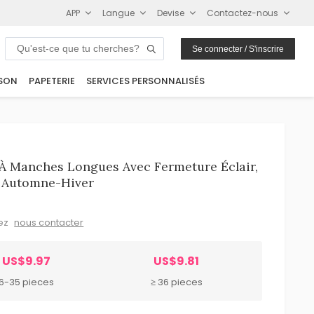
APP
Langue
Devise
Contactez-nous
Se connecter / S'inscrire
SON
PAPETERIE
SERVICES PERSONNALISÉS
À Manches Longues Avec Fermeture Éclair,
 Automne-Hiver
lez
nous contacter
US$9.97
US$9.81
6-35 pieces
≥ 36 pieces