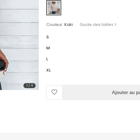
Couleur:
Kaki
Guide des tailles
S
M
L
XL
1
/
4
Ajouter au p