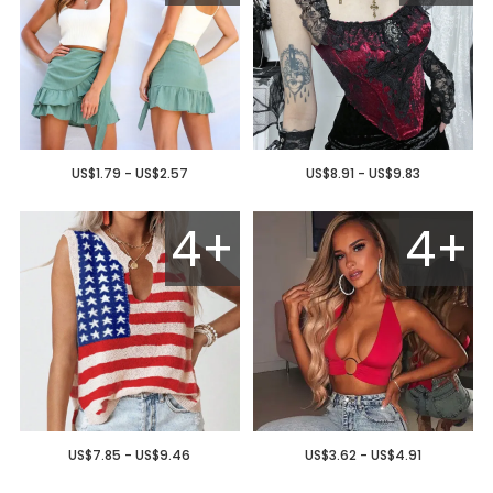
US$1.79 - US$2.57
US$8.91 - US$9.83
4+
4+
US$7.85 - US$9.46
US$3.62 - US$4.91