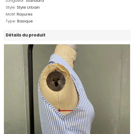
Longueur:
Standard
Style:
Style Urbain
Motif:
Rayures
Type:
Basique
Détails du produit