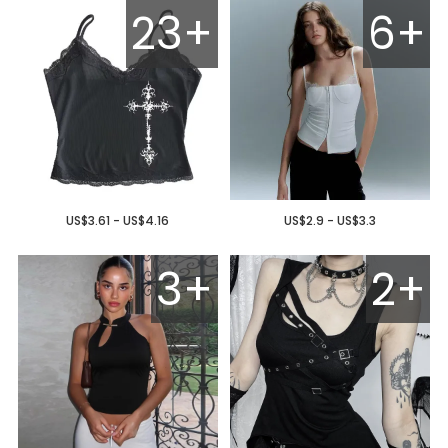
23+
6+
US$3.61 - US$4.16
US$2.9 - US$3.3
3+
2+