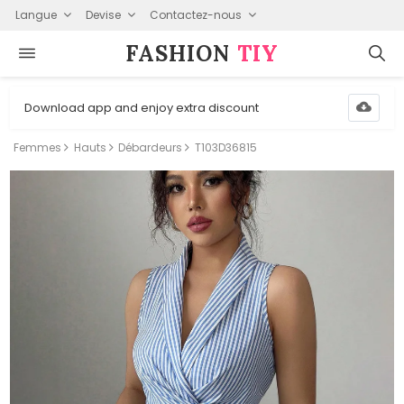
Langue
Devise
Contactez-nous
FASHION⁠
TIY
Download app and enjoy extra discount
Femmes
Hauts
Débardeurs
T103D36815