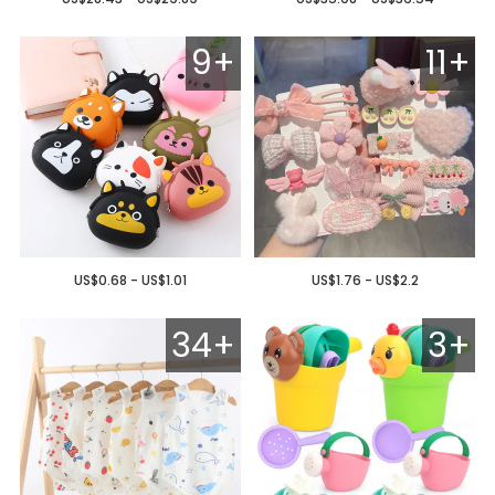
9+
11+
US$0.68 - US$1.01
US$1.76 - US$2.2
34+
3+