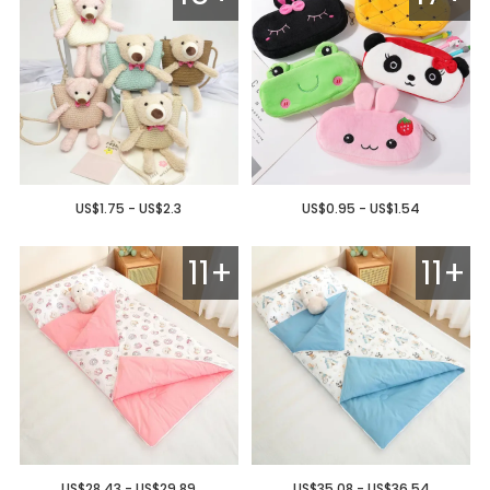
US$1.75 - US$2.3
US$0.95 - US$1.54
11+
11+
US$28.43 - US$29.89
US$35.08 - US$36.54