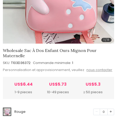
1
/
11
Wholesale Sac À Dos Enfant Ours Mignon Pour
Maternelle
SKU:
T103D36372
Commande minimale:
1
Personnalisation et approvisionnement, veuillez
nous contacter
US$6.44
US$5.73
US$5.3
1-9 pieces
10-49 pieces
≥ 50 pieces
Rouge
0