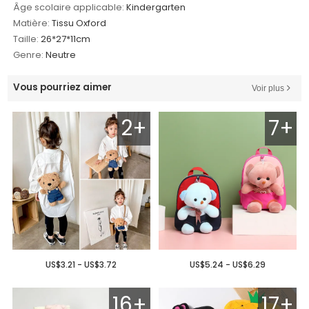
Âge scolaire applicable:
Kindergarten
Matière:
Tissu Oxford
Taille:
26*27*11cm
Genre:
Neutre
Vous pourriez aimer
Voir plus
2+
7+
US$3.21 - US$3.72
US$5.24 - US$6.29
16+
17+