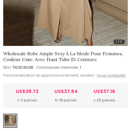
1
/
3
Wholesale Robe Ample Sexy À La Mode Pour Femmes,
Couleur Unie, Avec Haut Tube Et Ceinture
SKU:
T103D3631B
Commande minimale:
1
Personnalisation et approvisionnement, veuillez
nous contacter
US$38.72
US$37.84
US$37.16
1-4 pieces
5-19 pieces
≥ 20 pieces