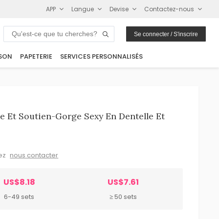
APP
Langue
Devise
Contactez-nous
Se connecter / S'inscrire
SON
PAPETERIE
SERVICES PERSONNALISÉS
 Et Soutien-Gorge Sexy En Dentelle Et
lez
nous contacter
US$8.18
US$7.61
6-49 sets
≥ 50 sets