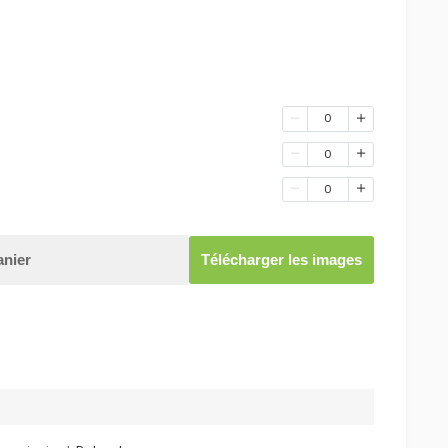
0
0
0
anier
Télécharger les images