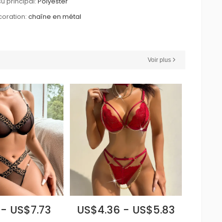
su principal:
Polyester
oration:
chaîne en métal
Voir plus
 - US$7.73
US$4.36 - US$5.83