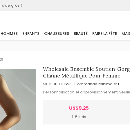
rs de gros !
HOMMES
ENFANTS
CHAUSSURES
BEAUTÉ
FAIRE LA FÊTE
MAI
26
Wholesale Ensemble Soutien-Gorge
Chaîne Métallique Pour Femme
SKU:
T103D3626
Commande minimale:
1
Personnalisation et approvisionnement, veuil
US$9.25
1-5 sets