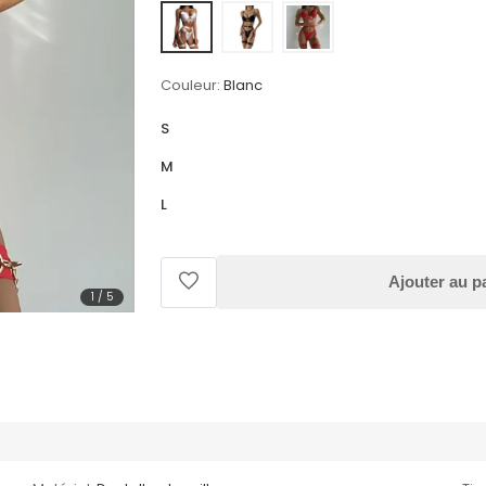
Couleur:
Blanc
S
M
L
Ajouter au p
1
/
5