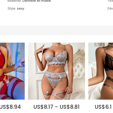
Matériel:
Dentelle et maille
Tis
Style:
sexy
Déc
 US$8.94
US$8.17 - US$8.81
US$6.1