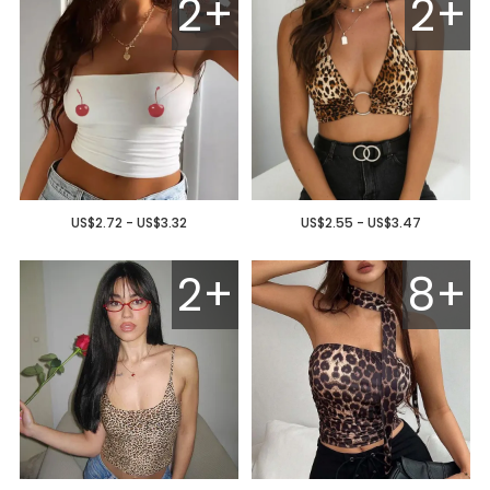
2+
2+
US$2.72 - US$3.32
US$2.55 - US$3.47
2+
8+