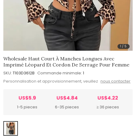
1
/
5
Wholesale Haut Court À Manches Longues Avec
Imprimé Léopard Et Cordon De Serrage Pour Femme
SKU:
T103D3612B
Commande minimale:
1
Personnalisation et approvisionnement, veuillez
nous contacter
US$5.9
US$4.84
US$4.22
1-5 pieces
6-35 pieces
≥ 36 pieces