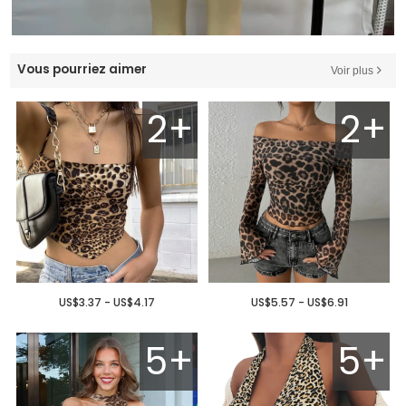
Vous pourriez aimer
Voir plus
2+
2+
US$3.37 - US$4.17
US$5.57 - US$6.91
5+
5+