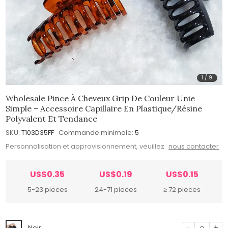
1
/
9
Wholesale Pince À Cheveux Grip De Couleur Unie
Simple – Accessoire Capillaire En Plastique/Résine
Polyvalent Et Tendance
SKU:
T103D35FF
Commande minimale:
5
Personnalisation et approvisionnement, veuillez
nous contacter
US$0.35
US$0.19
US$0.15
5-23 pieces
24-71 pieces
≥ 72 pieces
Noir
0