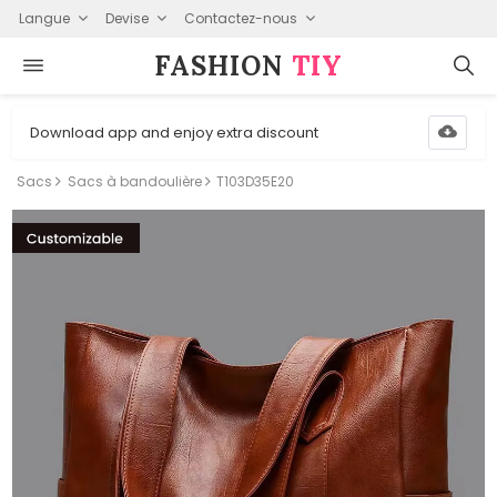
Langue
Devise
Contactez-nous
FASHION⁠
TIY
Download app and enjoy extra discount
Sacs
Sacs à bandoulière
T103D35E20