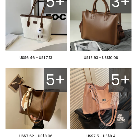
5+
3+
US$6.46 - US$7.13
US$8.93 - US$10.08
5+
5+
US$7.62 - US$8.06
US$7.5 - US$8.4