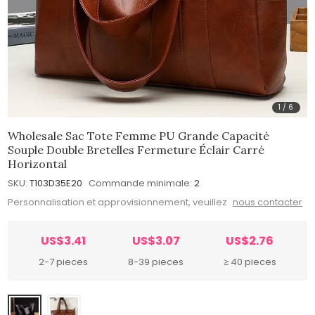
1
/
6
Wholesale Sac Tote Femme PU Grande Capacité
Souple Double Bretelles Fermeture Éclair Carré
Horizontal
SKU:
T103D35E20
Commande minimale:
2
Personnalisation et approvisionnement, veuillez
nous contacter
US$3.41
US$3.07
US$2.76
2-7 pieces
8-39 pieces
≥ 40 pieces