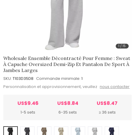
1
/
15
Wholesale Ensemble Décontracté Pour Femme : Sweat
À Capuche Oversized Demi-Zip Et Pantalon De Sport À
Jambes Larges
SKU:
T103D35D8
Commande minimale:
1
Personnalisation et approvisionnement, veuillez
nous contacter
US$9.46
US$8.84
US$8.47
1-5 sets
6-35 sets
≥ 36 sets