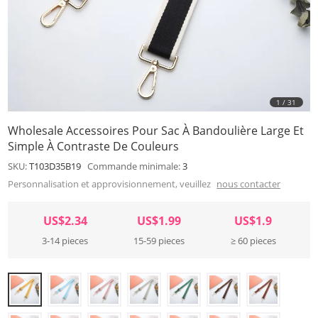
1
/
31
Wholesale Accessoires Pour Sac À Bandoulière Large Et
Simple À Contraste De Couleurs
SKU:
T103D35B19
Commande minimale:
3
Personnalisation et approvisionnement, veuillez
nous contacter
US$2.34
US$1.99
US$1.9
3-14 pieces
15-59 pieces
≥ 60 pieces