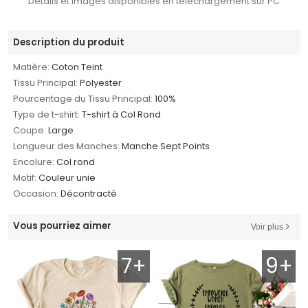
Détails et images disponibles en téléchargement sur PC
Description du produit
Matière:
Coton Teint
Tissu Principal:
Polyester
Pourcentage du Tissu Principal:
100%
Type de t-shirt:
T-shirt à Col Rond
Coupe:
Large
Longueur des Manches:
Manche Sept Points
Encolure:
Col rond
Motif:
Couleur unie
Occasion:
Décontracté
Vous pourriez aimer
Voir plus
7+
9+