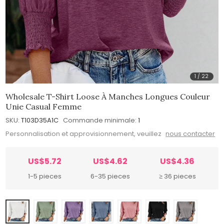
1
/
22
Wholesale T-Shirt Loose À Manches Longues Couleur
Unie Casual Femme
SKU:
T103D35A1C
Commande minimale:
1
Personnalisation et approvisionnement, veuillez
nous contacter
US$5.72
US$4.62
US$4.36
1-5 pieces
6-35 pieces
≥ 36 pieces