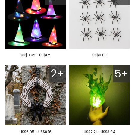
US$0.92 - US$1.2
US$0.03
2+
5+
US$6.05 - US$8.16
US$2.21 - US$3.94