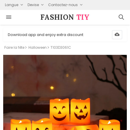
Langue
Devise
Contactez-nous
FASHION⁠
TIY
Download app and enjoy extra discount
Faire la fête
Halloween
T103D3061C