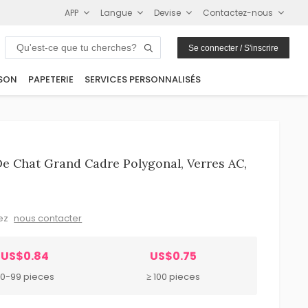
APP
Langue
Devise
Contactez-nous
Se connecter / S'inscrire
SON
PAPETERIE
SERVICES PERSONNALISÉS
De Chat Grand Cadre Polygonal, Verres AC,
lez
nous contacter
US$0.84
US$0.75
0-99 pieces
≥ 100 pieces