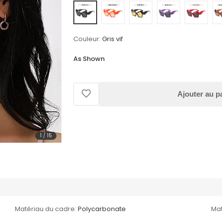
Couleur:
Gris vif
As Shown
Ajouter au p
1
/
15
Matériau du cadre:
Polycarbonate
Mat