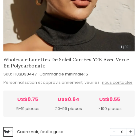
1
/
10
Wholesale Lunettes De Soleil Carrées Y2K Avec Verre
En Polycarbonate
SKU:
T103D30447
Commande minimale:
5
Personnalisation et approvisionnement, veuillez
nous contacter
US$0.75
US$0.64
US$0.55
5-19 pieces
20-99 pieces
≥ 100 pieces
Cadre noir, feuille grise
0