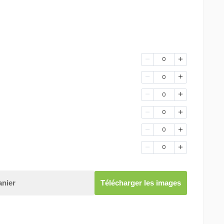
0
0
0
0
0
0
anier
Télécharger les images