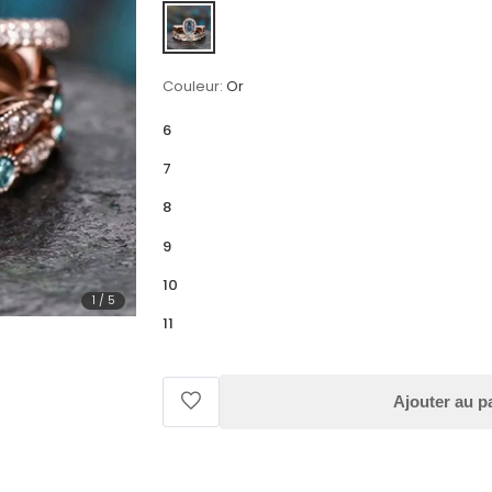
Couleur:
Or
6
7
8
9
10
1
/
5
11
Ajouter au p