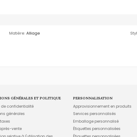
Matière:
Alliage
Sty
IONS GÉNÉRALES ET POLITIQUE
PERSONNALISATION
e de confidentialité
Approvisionnement en produits
ons générales
Services personnalisés
 taxes
Emballage personnalisé
 après-vente
Étiquettes personnalisées
on relative à l'utilisation des
Étiquettes personnalisées