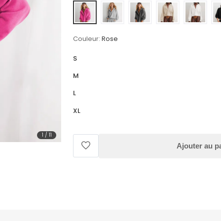
Couleur:
Rose
S
M
L
XL
1
/
11
Ajouter au p