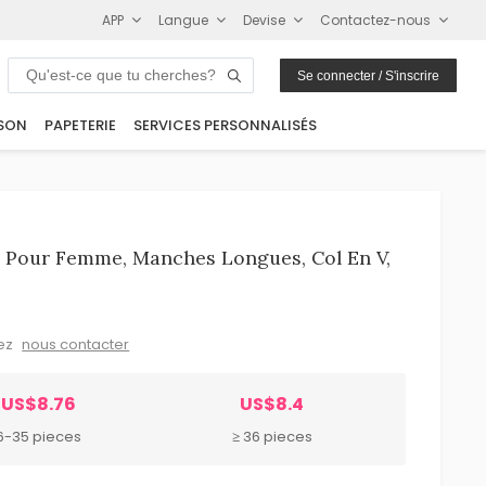
APP
Langue
Devise
Contactez-nous
Se connecter / S'inscrire
SON
PAPETERIE
SERVICES PERSONNALISÉS
 Pour Femme, Manches Longues, Col En V,
lez
nous contacter
US$8.76
US$8.4
6-35 pieces
≥ 36 pieces