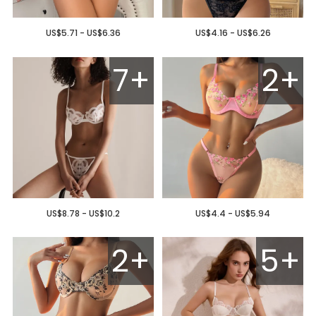
US$5.71 - US$6.36
US$4.16 - US$6.26
7+
2+
US$8.78 - US$10.2
US$4.4 - US$5.94
2+
5+