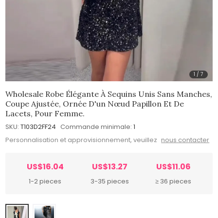
1
/
7
Wholesale Robe Élégante À Sequins Unis Sans Manches,
Coupe Ajustée, Ornée D'un Nœud Papillon Et De
Lacets, Pour Femme.
SKU:
T103D2FF24
Commande minimale:
1
Personnalisation et approvisionnement, veuillez
nous contacter
US$16.04
US$13.27
US$11.06
1-2 pieces
3-35 pieces
≥ 36 pieces